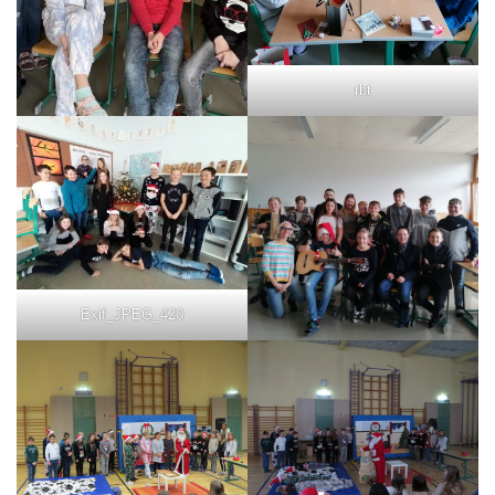
rbt
Exif_JPEG_420