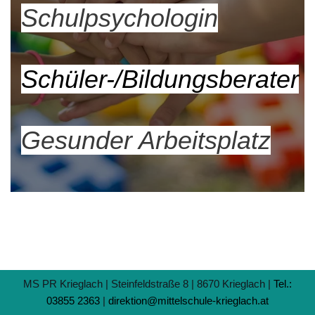
Schulpsychologin
Schüler-/Bildungsberater
Gesunder Arbeitsplatz
MS PR Krieglach | Steinfeldstraße 8 | 8670 Krieglach |
Tel.:
03855 2363
|
direktion@mittelschule-krieglach.at