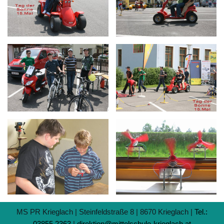
MS PR Krieglach | Steinfeldstraße 8 | 8670 Krieglach |
Tel.:
03855 2363
|
direktion@mittelschule-krieglach.at