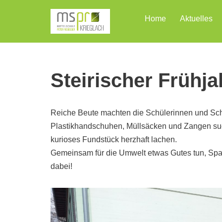
Home
Aktuelles
Zum
Inhalt
Steirischer Frühj
Reiche Beute machten die Schülerinnen und Schü
Plastikhandschuhen, Müllsäcken und Zangen suc
kurioses Fundstück herzhaft lachen.
Gemeinsam für die Umwelt etwas Gutes tun, Spaß
dabei!