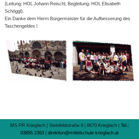
(Leitung: HOL Johann Reischl, Begleitung: HOL Elisabeth
Schöggl).
Ein Danke dem Herrn Bürgermeister für die Aufbesserung des
Taschengeldes !
MS PR Krieglach | Steinfeldstraße 8 | 8670 Krieglach |
Tel.:
03855 2363
|
direktion@mittelschule-krieglach.at