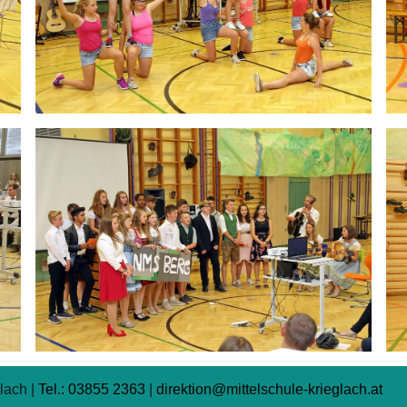
lach |
Tel.: 03855 2363
|
direktion@mittelschule-krieglach.at