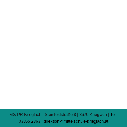
MS PR Krieglach | Steinfeldstraße 8 | 8670 Krieglach |
Tel.:
03855 2363
|
direktion@mittelschule-krieglach.at