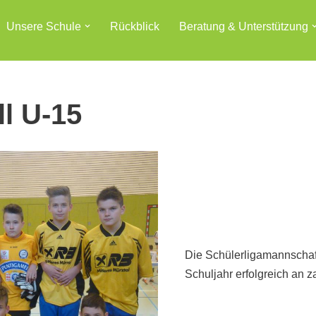
Unsere Schule
Rückblick
Beratung & Unterstützung
ll U-15
Die Schülerligamannschaf
Schuljahr erfolgreich an za