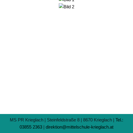
MS PR Krieglach | Steinfeldstraße 8 | 8670 Krieglach |
Tel.:
03855 2363
|
direktion@mittelschule-krieglach.at