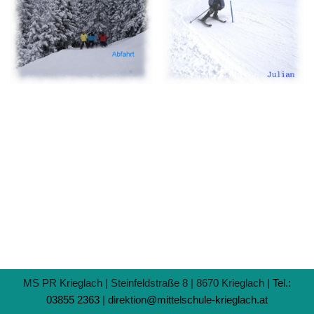
MS PR Krieglach | Steinfeldstraße 8 | 8670 Krieglach |
Tel.:
03855 2363
|
direktion@mittelschule-krieglach.at