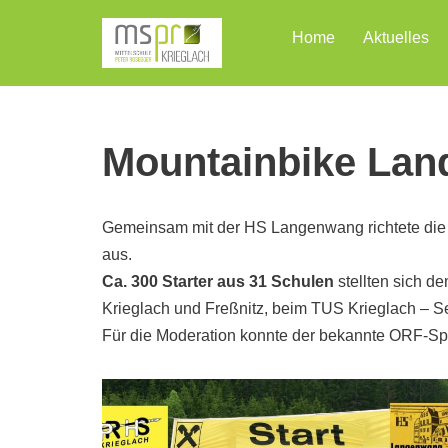
Home
Aktuelles
Zum
Inhalt
Mountainbike Lan
Gemeinsam mit der HS Langenwang richtete die 
aus.
Ca. 300 Starter aus 31 Schulen
stellten sich d
Krieglach und Freßnitz, beim TUS Krieglach – Sek
Für die Moderation konnte der bekannte ORF-S