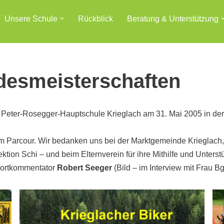
Unsere Schule
Rückblick
Beratung & Unterstützung
desmeisterschaften
Peter-Rosegger-Hauptschule Krieglach am 31. Mai 2005 in der 
em Parcour. Wir bedanken uns bei der Marktgemeinde Krieglac
tion Schi – und beim Elternverein für ihre Mithilfe und Unterst
portkommentator
Robert Seeger
(Bild – im Interview mit Frau 