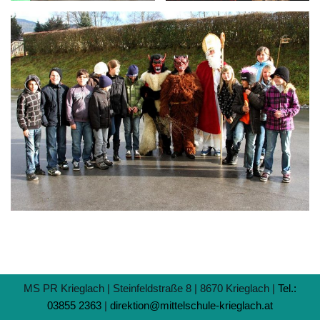
MS PR Krieglach | Steinfeldstraße 8 | 8670 Krieglach |
Tel.:
03855 2363
|
direktion@mittelschule-krieglach.at