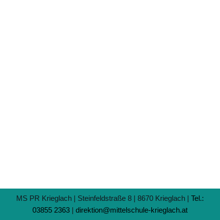
MS PR Krieglach | Steinfeldstraße 8 | 8670 Krieglach |
Tel.:
03855 2363
|
direktion@mittelschule-krieglach.at