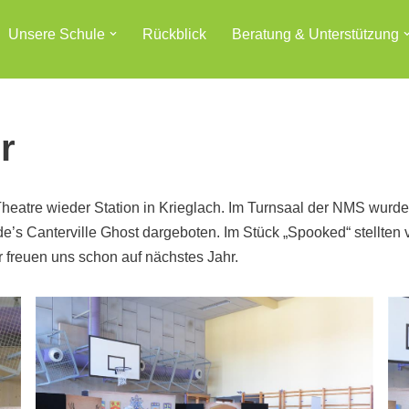
Unsere Schule
Rückblick
Beratung & Unterstützung
r
Theatre wieder Station in Krieglach. Im Turnsaal der NMS wu
’s Canterville Ghost dargeboten. Im Stück „Spooked“ stellten v
 freuen uns schon auf nächstes Jahr.