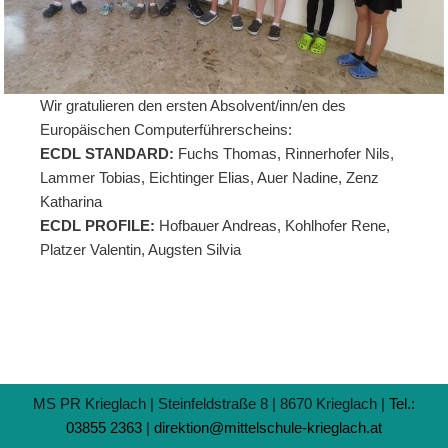
Wir gratulieren den ersten Absolvent/inn/en des
Europäischen Computerführerscheins:
ECDL STANDARD:
Fuchs Thomas, Rinnerhofer Nils,
Lammer Tobias, Eichtinger Elias, Auer Nadine, Zenz
Katharina
ECDL PROFILE:
Hofbauer Andreas, Kohlhofer Rene,
Platzer Valentin, Augsten Silvia
MS PR Krieglach | Steinfeldstraße 8 | 8670 Krieglach |
Tel.:
03855 2363
|
direktion@mittelschule-krieglach.at