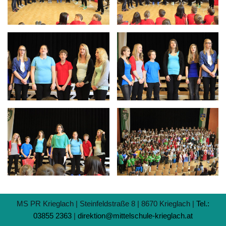
MS PR Krieglach | Steinfeldstraße 8 | 8670 Krieglach |
Tel.:
03855 2363
|
direktion@mittelschule-krieglach.at