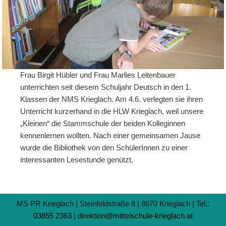
Frau Birgit Hübler und Frau Marlies Leitenbauer
unterrichten seit diesem Schuljahr Deutsch in den 1.
Klassen der NMS Krieglach. Am 4.6. verlegten sie ihren
Unterricht kurzerhand in die HLW Krieglach, weil unsere
„Kleinen“ die Stammschule der beiden Kolleginnen
kennenlernen wollten. Nach einer gemeinsamen Jause
wurde die Bibliothek von den SchülerInnen zu einer
interessanten Lesestunde genützt.
MS PR Krieglach | Steinfeldstraße 8 | 8670 Krieglach |
Tel.:
03855 2363
|
direktion@mittelschule-krieglach.at