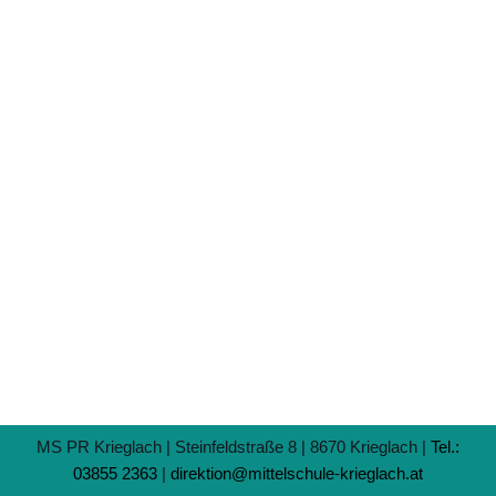
MS PR Krieglach | Steinfeldstraße 8 | 8670 Krieglach |
Tel.:
03855 2363
|
direktion@mittelschule-krieglach.at